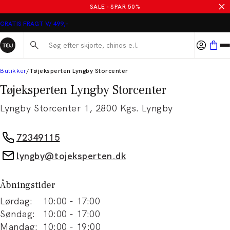
SALE - SPAR 50%
GRATIS FRAGT V/ 499,-
Søg her...
Butikker
Tøjeksperten Lyngby Storcenter
Tøjeksperten Lyngby Storcenter
Lyngby Storcenter 1
,
2800
Kgs. Lyngby
72349115
lyngby@tojeksperten.dk
Åbningstider
Lørdag
:
10:00
-
17:00
Søndag
:
10:00
-
17:00
Mandag
:
10:00
-
19:00