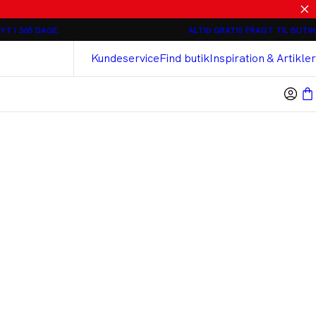
Relaxed loose fit Chinos - 2 stk 800 kr
YT I 365 DAGE
ALTID GRATIS FRAGT TIL BUTIK
Bison
Cashmere Touch Bukser
Kundeservice
Find butik
Inspiration & Artikler