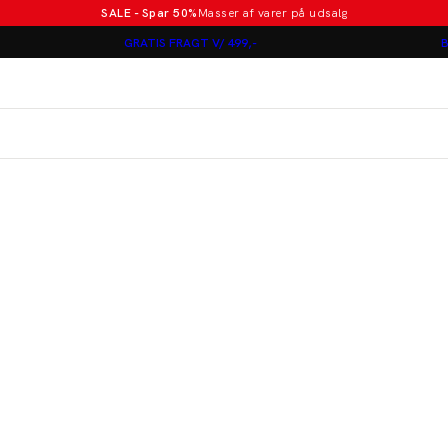
SALE - Spar 50%
Masser af varer på udsalg
Poloer i nye farver
GRATIS FRAGT V/ 499,-
B
Lindbergh
Jakkesæt fra 1499 kr.
er