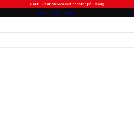
SALE - Spar 50%
Masser af varer på udsalg
Poloer i nye farver
GRATIS FRAGT V/ 499,-
B
Lindbergh
Jakkesæt fra 1499 kr.
er