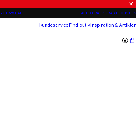
Relaxed loose fit Chinos - 2 stk 800 kr
YT I 365 DAGE
ALTID GRATIS FRAGT TIL BUTIK
Bison
Cashmere Touch Bukser
Kundeservice
Find butik
Inspiration & Artikler