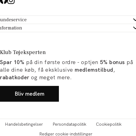
undeservice
ndeservice - Hjælpecenter
nformation
m Tøjeksperten
ontakt
tikker
turportal
Klub Tøjeksperten
spiration og artikler
rtryd dit køb
Spar 10%
på din første ordre - optjen
5% bonus
på
ørrelsesguide
avekort
alle dine køb, få eksklusive
medlemstilbud
,
b og karriere
turnering
rabatkoder
og meget mere.
okumentation
Bliv medlem
Handelsbetingelser
Persondatapolitik
Cookiepolitik
Rediger cookie-indstillinger