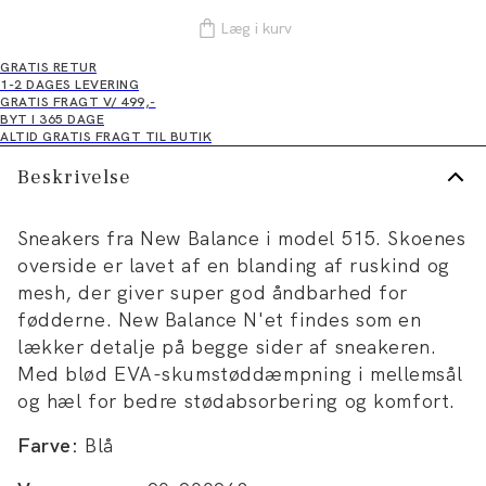
Læg i kurv
GRATIS RETUR
1-2 DAGES LEVERING
GRATIS FRAGT V/ 499,-
BYT I 365 DAGE
ALTID GRATIS FRAGT TIL BUTIK
Beskrivelse
Sneakers fra New Balance i model 515. Skoenes
overside er lavet af en blanding af ruskind og
mesh, der giver super god åndbarhed for
fødderne. New Balance N'et findes som en
lækker detalje på begge sider af sneakeren.
Med blød EVA-skumstøddæmpning i mellemsål
og hæl for bedre stødabsorbering og komfort.
Farve:
Blå