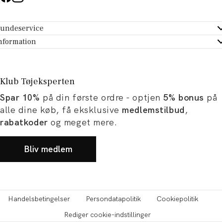
undeservice
ndeservice - Hjælpecenter
nformation
m Tøjeksperten
ontakt
tikker
turportal
Klub Tøjeksperten
spiration og artikler
rtryd dit køb
Spar 10%
på din første ordre - optjen
5% bonus
på
ørrelsesguide
avekort
alle dine køb, få eksklusive
medlemstilbud
,
b og karriere
turnering
rabatkoder
og meget mere.
okumentation
Bliv medlem
Handelsbetingelser
Persondatapolitik
Cookiepolitik
Rediger cookie-indstillinger