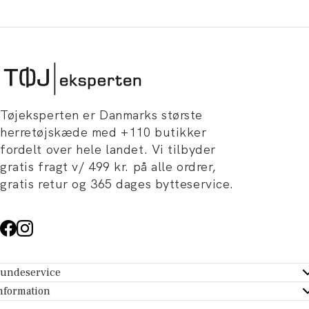
Tøjeksperten er Danmarks største
herretøjskæde med +110 butikker
fordelt over hele landet. Vi tilbyder
gratis fragt v/ 499 kr. på alle ordrer,
gratis retur og 365 dages bytteservice.
undeservice
ndeservice - Hjælpecenter
nformation
m Tøjeksperten
ontakt