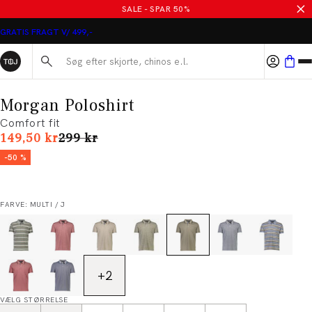
SALE - SPAR 50%
GRATIS FRAGT V/ 499,-
Søg her...
Morgan Poloshirt
Comfort fit
I alt (uden rabat)
149,50 kr
299 kr
-50 %
FARVE: MULTI / J
+
2
VÆLG STØRRELSE