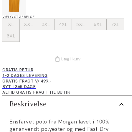
VÆLG STØRRELSE
XL
XXL
3XL
4XL
5XL
6XL
7XL
8XL
Læg i kurv
GRATIS RETUR
1-2 DAGES LEVERING
GRATIS FRAGT V/ 499,-
BYT I 365 DAGE
ALTID GRATIS FRAGT TIL BUTIK
Beskrivelse
Ensfarvet polo fra Morgan lavet i 100%
genanvendt polyester og med Fast Dry