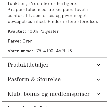
funktion, så den tørrer hurtigere.
Knappestolpe med tre knapper. Lavet i
comfort fit, som er løs og giver meget
bevægelsesfrihed. Findes i store størrelser.
Kvalitet:
100% Polyester
Farve:
Grøn
Varenummer:
75-410014APLUS
Produktdetaljer
Pasform & Størrelse
Fast Dry teknologi.
Med almindelig krave.
Klub, bonus og medlemspriser
Fit:
Comfort fit
Knappestolpe med tre knapper.
Fremstillet med genanvendt materiale.
Lidt løsere pasform, som giver god