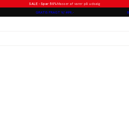
SALE - Spar 50%
Masser af varer på udsalg
Poloer i nye farver
GRATIS FRAGT V/ 499,-
B
Lindbergh
Jakkesæt fra 1499 kr.
er