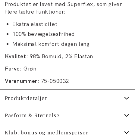
Produktet er lavet med Superflex, som giver
flere lækre funktioner:
Ekstra elasticitet
100% bevægelsesfrihed
Maksimal komfort dagen lang
Kvalitet:
98% Bomuld, 2% Elastan
Farve:
Grøn
Varenummer:
75-050032
Produktdetaljer
Der er tre lommer på siden, hvoraf den ene
Pasform & Størrelse
er en møntlomme.
Fit:
Regular fit
Klub, bonus og medlemspriser
Lavet med Superflex, der giver ekstra