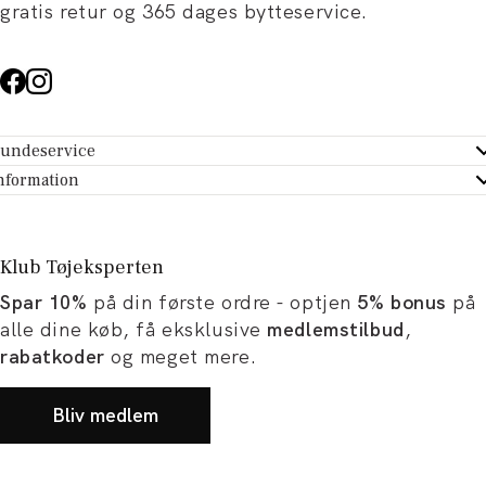
gratis retur og 365 dages bytteservice.
undeservice
ndeservice - Hjælpecenter
nformation
m Tøjeksperten
ontakt
tikker
turportal
Klub Tøjeksperten
spiration og artikler
rtryd dit køb
Spar 10%
på din første ordre - optjen
5% bonus
på
ørrelsesguide
avekort
alle dine køb, få eksklusive
medlemstilbud
,
b og karriere
turnering
rabatkoder
og meget mere.
okumentation
Bliv medlem