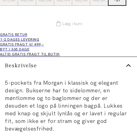
Læg i kurv
GRATIS RETUR
1-2 DAGES LEVERING
GRATIS FRAGT V/ 499,-
BYT I 365 DAGE
ALTID GRATIS FRAGT TIL BUTIK
Beskrivelse
5-pockets fra Morgan i klassisk og elegant
design. Bukserne har to sidelommer, en
møntlomme og to baglommer og der er
desuden et logo på linningen bagpå. Lukkes
med knap og skjult lynlås og er lavet i regular
fit, som ikke er for stram og giver god
bevægelsesfrihed.