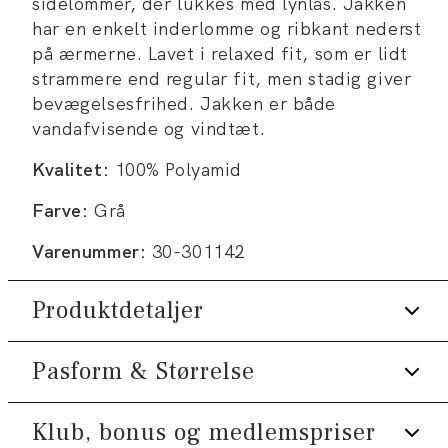
sidelommer, der lukkes med lynlås. Jakken
har en enkelt inderlomme og ribkant nederst
på ærmerne. Lavet i relaxed fit, som er lidt
strammere end regular fit, men stadig giver
bevægelsesfrihed. Jakken er både
vandafvisende og vindtæt.
Kvalitet:
100% Polyamid
Farve:
Grå
Varenummer:
30-301142
Produktdetaljer
Pasform & Størrelse
Logomærke nederst på venstre side.
To sidelommer med lynlås.
Klub, bonus og medlemspriser
Fit:
Relaxed fit
Jakken har en enkelt inderlomme med