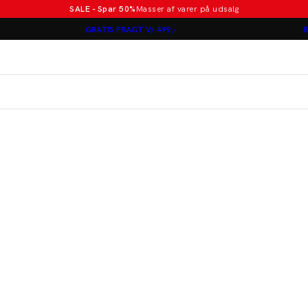
SALE - Spar 50%
Masser af varer på udsalg
Poloer i nye farver
GRATIS FRAGT V/ 499,-
B
Lindbergh
Jakkesæt fra 1499 kr.
er