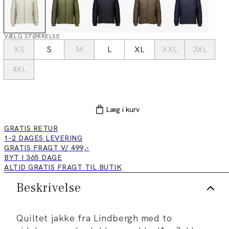
VÆLG STØRRELSE
XS
S
M
L
XL
XXL
3XL
4XL
Læg i kurv
GRATIS RETUR
1-2 DAGES LEVERING
GRATIS FRAGT V/ 499,-
BYT I 365 DAGE
ALTID GRATIS FRAGT TIL BUTIK
Beskrivelse
Quiltet jakke fra Lindbergh med to