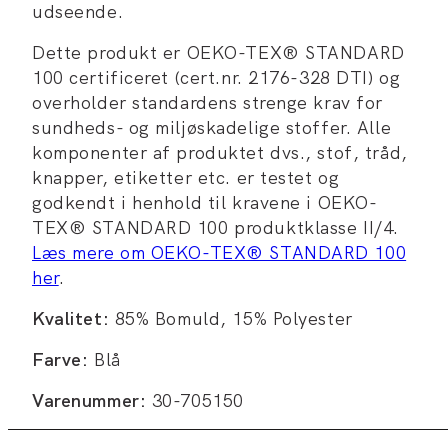
udseende.
Dette produkt er OEKO-TEX® STANDARD
100 certificeret (cert.nr. 2176-328 DTI) og
overholder standardens strenge krav for
sundheds- og miljøskadelige stoffer. Alle
komponenter af produktet dvs., stof, tråd,
knapper, etiketter etc. er testet og
godkendt i henhold til kravene i OEKO-
TEX® STANDARD 100 produktklasse II/4.
Læs mere om OEKO-TEX® STANDARD 100
her
.
Kvalitet:
85% Bomuld, 15% Polyester
Farve:
Blå
Varenummer:
30-705150