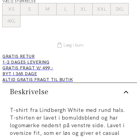
VÆLG STØRRELSE
XS
S
M
L
XL
XXL
3XL
4XL
Læg i kurv
GRATIS RETUR
1-2 DAGES LEVERING
GRATIS FRAGT V/ 499,-
BYT I 365 DAGE
ALTID GRATIS FRAGT TIL BUTIK
Beskrivelse
T-shirt fra Lindbergh White med rund hals.
T-shirten er lavet i bomuldsblend og har
logomærke nederst på venstre side. Lavet i
oversize fit, som er løs og giver et casual