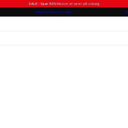
SALE - Spar 50%
Masser af varer på udsalg
Poloer i nye farver
GRATIS FRAGT V/ 499,-
B
Lindbergh
Jakkesæt fra 1499 kr.
er