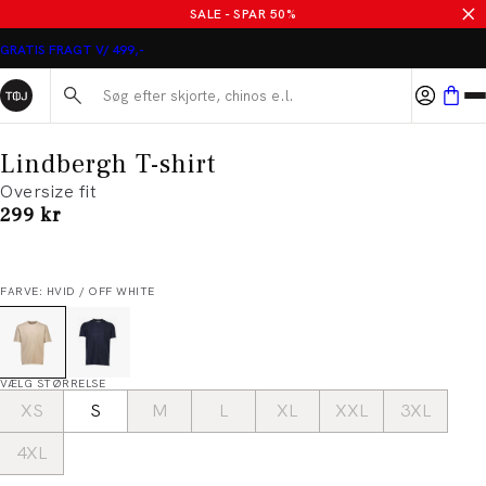
SALE - SPAR 50%
GRATIS FRAGT V/ 499,-
Søg her...
Lindbergh T-shirt
Oversize fit
I alt (inkl. rabat)
299 kr
FARVE: HVID / OFF WHITE
VÆLG STØRRELSE
XS
S
M
L
XL
XXL
3XL
4XL