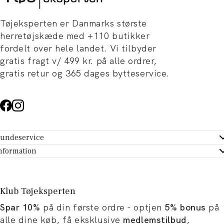
Tøjeksperten er Danmarks største
herretøjskæde med +110 butikker
fordelt over hele landet. Vi tilbyder
gratis fragt v/ 499 kr. på alle ordrer,
gratis retur og 365 dages bytteservice.
undeservice
ndeservice - Hjælpecenter
nformation
m Tøjeksperten
ontakt
tikker
turportal
Klub Tøjeksperten
spiration og artikler
rtryd dit køb
Spar 10%
på din første ordre - optjen
5% bonus
på
ørrelsesguide
avekort
alle dine køb, få eksklusive
medlemstilbud
,