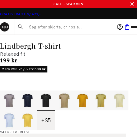
SALE - SPAR 50%
GRATIS FRAGT V/ 499,-
Søg her...
Lindbergh T-shirt
Relaxed fit
I alt (inkl. rabat)
199 kr
2 stk 350 kr / 3 stk 500 kr
+
35
VÆLG STØRRELSE