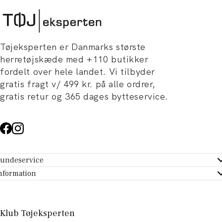
Tøjeksperten er Danmarks største
herretøjskæde med +110 butikker
fordelt over hele landet. Vi tilbyder
gratis fragt v/ 499 kr. på alle ordrer,
gratis retur og 365 dages bytteservice.
undeservice
ndeservice - Hjælpecenter
nformation
m Tøjeksperten
ontakt
tikker
turportal
Klub Tøjeksperten
spiration og artikler
rtryd dit køb