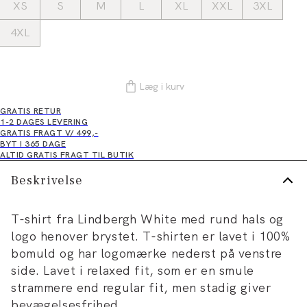
XS
S
M
L
XL
XXL
3XL
4XL
Læg i kurv
GRATIS RETUR
1-2 DAGES LEVERING
GRATIS FRAGT V/ 499,-
BYT I 365 DAGE
ALTID GRATIS FRAGT TIL BUTIK
Beskrivelse
T-shirt fra Lindbergh White med rund hals og
logo henover brystet. T-shirten er lavet i 100%
bomuld og har logomærke nederst på venstre
side. Lavet i relaxed fit, som er en smule
strammere end regular fit, men stadig giver
bevægelsesfrihed.