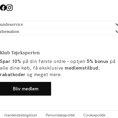
undeservice
ndeservice - Hjælpecenter
nformation
m Tøjeksperten
ontakt
tikker
turportal
Klub Tøjeksperten
spiration og artikler
rtryd dit køb
Spar 10%
på din første ordre - optjen
5% bonus
på
ørrelsesguide
avekort
alle dine køb, få eksklusive
medlemstilbud
,
b og karriere
turnering
rabatkoder
og meget mere.
okumentation
Bliv medlem
Handelsbetingelser
Persondatapolitik
Cookiepolitik