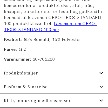
komponenter af produktet dvs., stof, tråd,
knapper, etiketter etc. er testet og godkendt i
henhold til kravene i OEKO-TEX® STANDARD
100 produktklasse II/4.
Læs mere om OEKO-
TEX® STANDARD 100 her
.
Kvalitet:
85% Bomuld, 15% Polyester
Farve:
Grå
Varenummer:
30-705200
Produktdetaljer
Med almindelig krave.
Pasform & Størrelse
Fremstillet i behagelig bomuldsblend.
Fit:
Relaxed fit
Klub, bonus og medlemspriser
Lynlås i halsen.