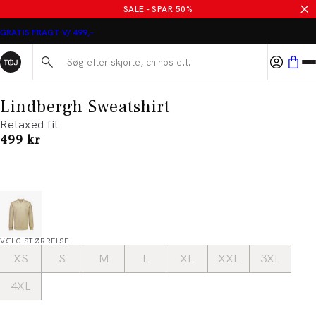
SALE - SPAR 50%
GRATIS FRAGT V/ 499,-
Søg her...
Lindbergh Sweatshirt
Relaxed fit
I alt (inkl. rabat)
499 kr
VÆLG STØRRELSE
XS
S
M
L
XL
XXL
3XL
4XL