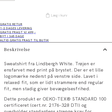
Læg i kurv
GRATIS RETUR
1-2 DAGES LEVERING
GRATIS FRAGT V/ 499,-
BYT I 365 DAGE
ALTID GRATIS FRAGT TIL BUTIK
Beskrivelse
Sweatshirt fra Lindbergh White. Trøjen er
ensfarvet med print på brystet. Der er et lille
logomærke nederst på venstre side. Lavet i
relaxed fit, som er lidt strammere end regular
fit, men stadig giver bevægelsesfrihed.
Dette produkt er OEKO-TEX® STANDARD 100
certificeret (cert.nr. 2176-328 DTI) og
overholder standardens strenge krav for