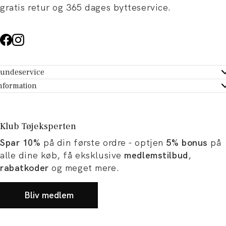
gratis retur og 365 dages bytteservice.
undeservice
ndeservice - Hjælpecenter
nformation
m Tøjeksperten
ontakt
tikker
turportal
Klub Tøjeksperten
spiration og artikler
rtryd dit køb
Spar 10%
på din første ordre - optjen
5% bonus
på
ørrelsesguide
avekort
alle dine køb, få eksklusive
medlemstilbud
,
b og karriere
turnering
rabatkoder
og meget mere.
okumentation
Bliv medlem