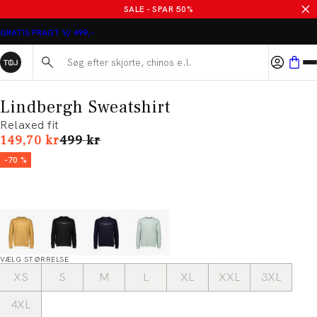
SALE - SPAR 50%
GRATIS FRAGT V/ 499,-
Søg her...
Lindbergh Sweatshirt
Relaxed fit
I alt (uden rabat)
149,70 kr
499 kr
-70 %
VÆLG STØRRELSE
XS
S
M
L
XL
XXL
3XL
4XL