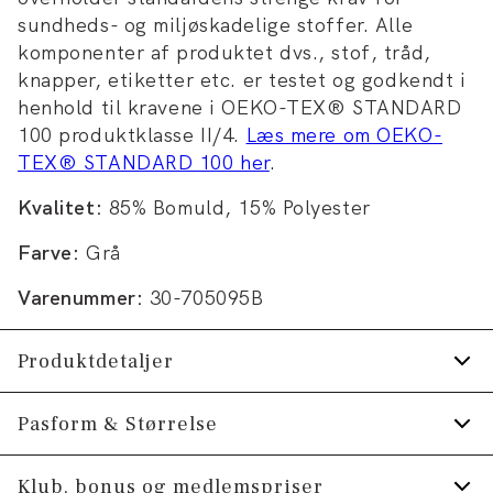
sundheds- og miljøskadelige stoffer. Alle
komponenter af produktet dvs., stof, tråd,
knapper, etiketter etc. er testet og godkendt i
henhold til kravene i OEKO-TEX® STANDARD
100 produktklasse II/4.
Læs mere om OEKO-
TEX® STANDARD 100 her
.
Kvalitet:
85% Bomuld, 15% Polyester
Farve:
Grå
Varenummer:
30-705095B
Produktdetaljer
Trøjen har rund hals.
Pasform & Størrelse
Logomærke nederst på venstre side.
Fit:
Relaxed fit
Klub, bonus og medlemspriser