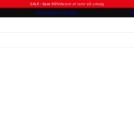
SALE - Spar 50%
Masser af varer på udsalg
Poloer i nye farver
GRATIS FRAGT V/ 499,-
B
Lindbergh
Jakkesæt fra 1499 kr.
er