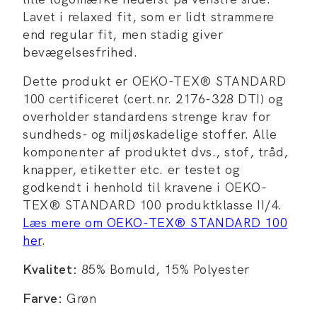
Lavet i relaxed fit, som er lidt strammere
end regular fit, men stadig giver
bevægelsesfrihed.
Dette produkt er OEKO-TEX® STANDARD
100 certificeret (cert.nr. 2176-328 DTI) og
overholder standardens strenge krav for
sundheds- og miljøskadelige stoffer. Alle
komponenter af produktet dvs., stof, tråd,
knapper, etiketter etc. er testet og
godkendt i henhold til kravene i OEKO-
TEX® STANDARD 100 produktklasse II/4.
Læs mere om OEKO-TEX® STANDARD 100
her
.
Kvalitet:
85% Bomuld, 15% Polyester
Farve:
Grøn