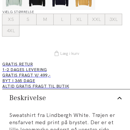
VÆLG STØRRELSE
XS
S
M
L
XL
XXL
3XL
4XL
Læg i kurv
GRATIS RETUR
1-2 DAGES LEVERING
GRATIS FRAGT V/ 499,-
BYT I 365 DAGE
ALTID GRATIS FRAGT TIL BUTIK
Beskrivelse
Sweatshirt fra Lindbergh White. Trøjen er
ensfarvet med print på brystet. Der er et
lille logomærke nederst på venstre side.