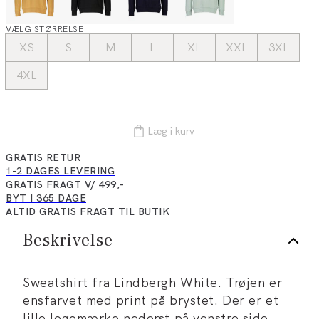
VÆLG STØRRELSE
XS
S
M
L
XL
XXL
3XL
4XL
Læg i kurv
GRATIS RETUR
1-2 DAGES LEVERING
GRATIS FRAGT V/ 499,-
BYT I 365 DAGE
ALTID GRATIS FRAGT TIL BUTIK
Beskrivelse
Sweatshirt fra Lindbergh White. Trøjen er
ensfarvet med print på brystet. Der er et
lille logomærke nederst på venstre side.