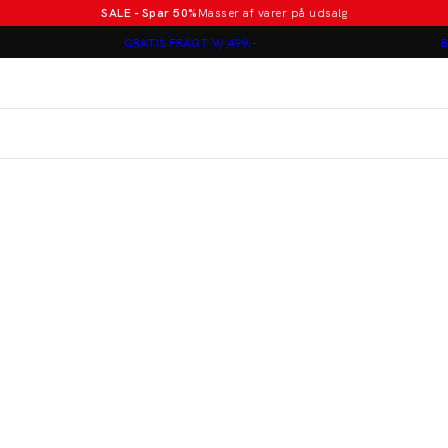
SALE - Spar 50%
Masser af varer på udsalg
Poloer i nye farver
GRATIS FRAGT V/ 499,-
B
Lindbergh
Jakkesæt fra 1499 kr.
er