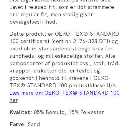
Lavet i relaxed fit, som er lidt strammere
end regular fit, men stadig giver
bevægelsesfrihed.
Dette produkt er OEKO-TEX® STANDARD
100 certificeret (cert.nr. 2176-328 DTI) og
overholder standardens strenge krav for
sundheds- og miljøskadelige stoffer. Alle
komponenter af produktet dvs., stof, tråd,
knapper, etiketter etc. er testet og
godkendt i henhold til kravene i OEKO-
TEX® STANDARD 100 produktklasse II/4.
Læs mere om OEKO-TEX® STANDARD 100
her
.
Kvalitet:
85% Bomuld, 15% Polyester
Farve:
Sand