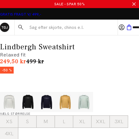
SALE - SPAR 50%
GRATIS FRAGT V/ 499,-
Søg her...
Lindbergh Sweatshirt
Relaxed fit
I alt (uden rabat)
249,50 kr
499 kr
-50 %
VÆLG STØRRELSE
XS
S
M
L
XL
XXL
3XL
4XL