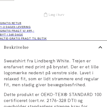
Læg i kurv
GRATIS RETUR
1-2 DAGES LEVERING
GRATIS FRAGT V/ 499,-
BYT I 365 DAGE
ALTID GRATIS FRAGT TIL BUTIK
Beskrivelse
Sweatshirt fra Lindbergh White. Trøjen er
ensfarvet med print på brystet. Der er et lille
logomærke nederst på venstre side. Lavet i
relaxed fit, som er lidt strammere end regular
fit, men stadig giver bevægelsesfrihed.
Dette produkt er OEKO-TEX® STANDARD 100
certificeret (cert.nr. 2176-328 DTI) og
overholder standardens strenge krav for