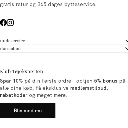
gratis retur og 365 dages bytteservice.
undeservice
ndeservice - Hjælpecenter
nformation
m Tøjeksperten
ontakt
tikker
turportal
Klub Tøjeksperten
spiration og artikler
rtryd dit køb
Spar 10%
på din første ordre - optjen
5% bonus
på
ørrelsesguide
avekort
alle dine køb, få eksklusive
medlemstilbud
,
b og karriere
turnering
rabatkoder
og meget mere.
okumentation
Bliv medlem