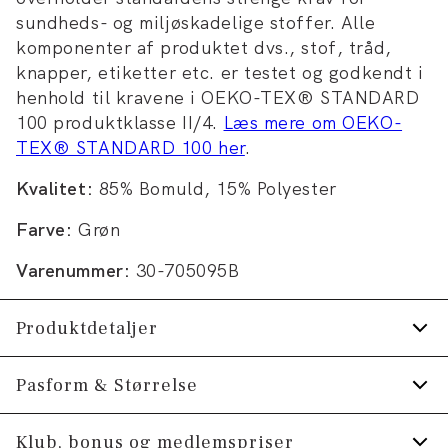
sundheds- og miljøskadelige stoffer. Alle
komponenter af produktet dvs., stof, tråd,
knapper, etiketter etc. er testet og godkendt i
henhold til kravene i OEKO-TEX® STANDARD
100 produktklasse II/4.
Læs mere om OEKO-
TEX® STANDARD 100 her
.
Kvalitet:
85% Bomuld, 15% Polyester
Farve:
Grøn
Varenummer:
30-705095B
Produktdetaljer
Trøjen har rund hals.
Pasform & Størrelse
Logomærke nederst på venstre side.
Fit:
Relaxed fit
Klub, bonus og medlemspriser