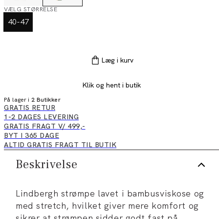
VÆLG STØRRELSE
40-47
Læg i kurv
Klik og hent i butik
På lager i
2 Butikker
GRATIS RETUR
1-2 DAGES LEVERING
GRATIS FRAGT V/ 499,-
BYT I 365 DAGE
ALTID GRATIS FRAGT TIL BUTIK
Beskrivelse
Lindbergh strømpe lavet i bambusviskose og
med stretch, hvilket giver mere komfort og
sikrer at strømpen sidder godt fast på