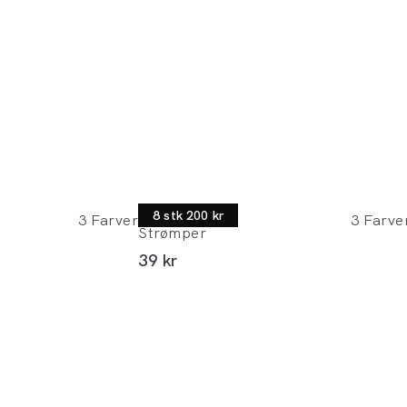
Morgan
8 stk 200 kr
3
Farver
3
Farve
Strømper
I alt (inkl. rabat)
39 kr