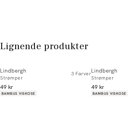
Lignende produkter
Lindbergh
Lindbergh
3
Farver
Strømper
Strømper
I alt (inkl. rabat)
I alt (inkl. rabat)
49 kr
49 kr
Produkt egenskaber
Produkt egenskaber
BAMBUS VISKOSE
BAMBUS VISKOSE