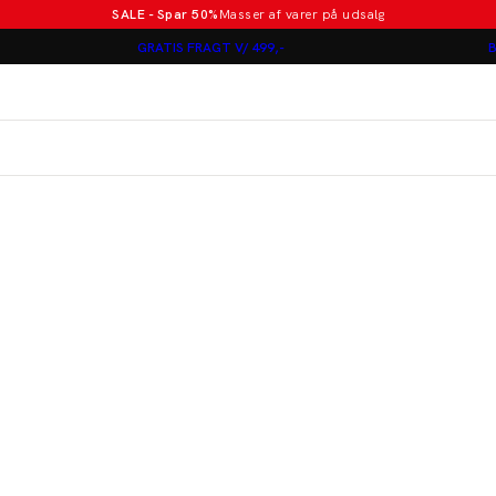
SALE - Spar 50%
Masser af varer på udsalg
Poloer i nye farver
GRATIS FRAGT V/ 499,-
B
Lindbergh
Jakkesæt fra 1499 kr.
er