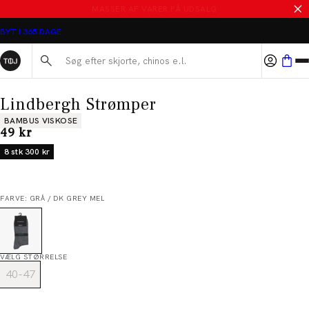
SALE - SPAR 50%
BYT I 365 DAGE
Søg her...
Lindbergh Strømper
Produkt egenskaber
BAMBUS VISKOSE
I alt (inkl. rabat)
49 kr
8 stk 300 kr
FARVE: GRÅ / DK GREY MEL
VÆLG STØRRELSE
40-47