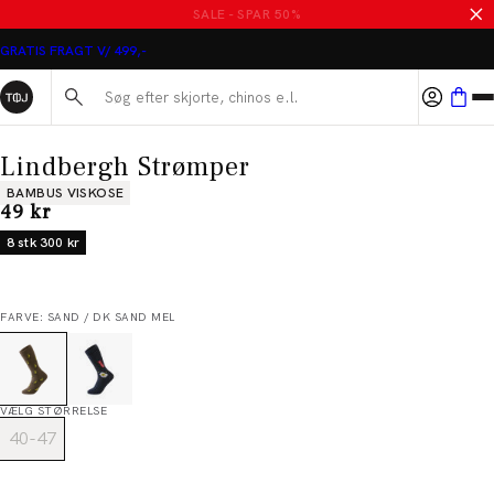
SALE - SPAR 50%
GRATIS FRAGT V/ 499,-
Søg her...
Lindbergh Strømper
Produkt egenskaber
BAMBUS VISKOSE
I alt (inkl. rabat)
49 kr
8 stk 300 kr
FARVE: SAND / DK SAND MEL
VÆLG STØRRELSE
40-47