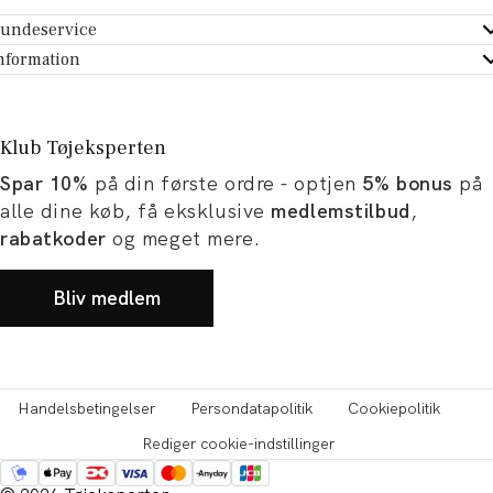
undeservice
ndeservice - Hjælpecenter
nformation
m Tøjeksperten
ontakt
tikker
turportal
Klub Tøjeksperten
spiration og artikler
rtryd dit køb
Spar 10%
på din første ordre - optjen
5% bonus
på
ørrelsesguide
avekort
alle dine køb, få eksklusive
medlemstilbud
,
b og karriere
turnering
rabatkoder
og meget mere.
okumentation
Bliv medlem
Handelsbetingelser
Persondatapolitik
Cookiepolitik
Rediger cookie-indstillinger