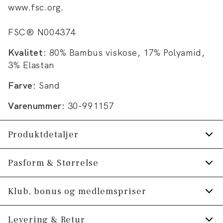
www.fsc.org.
FSC® N004374
Kvalitet:
80% Bambus viskose, 17% Polyamid,
3% Elastan
Farve:
Sand
Varenummer:
30-991157
Produktdetaljer
Lavet i bambusviskose, som gør strømperne
Pasform & Størrelse
temperaturregulerende og super bløde.
Klub, bonus og medlemspriser
Certificeret med OEKO-TEX® STANDARD
Størrelsesguide
100.
Tilmeld dig Klub Tøjeksperten helt gratis.
Levering & Retur
Findes i én størrelse.