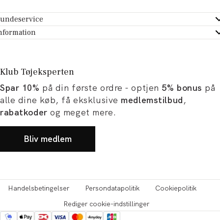
undeservice
ndeservice - Hjælpecenter
nformation
m Tøjeksperten
ontakt
tikker
turportal
Klub Tøjeksperten
spiration og artikler
rtryd dit køb
Spar 10%
på din første ordre - optjen
5% bonus
på
ørrelsesguide
avekort
alle dine køb, få eksklusive
medlemstilbud
,
b og karriere
turnering
rabatkoder
og meget mere.
okumentation
Bliv medlem
Handelsbetingelser
Persondatapolitik
Cookiepolitik
Rediger cookie-indstillinger