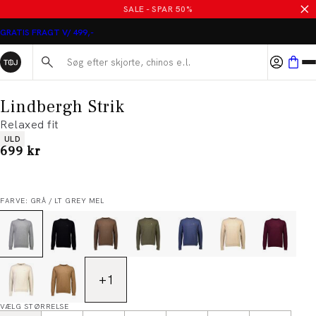
SALE - SPAR 50%
GRATIS FRAGT V/ 499,-
Søg her...
Lindbergh Strik
Relaxed fit
Produkt egenskaber
ULD
I alt (inkl. rabat)
699 kr
FARVE: GRÅ / LT GREY MEL
+
1
VÆLG STØRRELSE