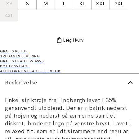
XS
S
M
L
XL
XXL
3XL
4XL
Læg i kurv
GRATIS RETUR
1-2 DAGES LEVERING
GRATIS FRAGT V/ 499,-
BYT I 365 DAGE
ALTID GRATIS FRAGT TIL BUTIK
Beskrivelse
Enkel striktrøje fra Lindbergh lavet i 35%
genanvendt uldblend. Der er ribstrik nederst
på trøjen og nederst på ærmerne samt et
diskret, broderet logo på venstre bryst. Lavet i
relaxed fit, som er lidt strammere end regular
fit, men stadig giver bevægelsesfrihed.