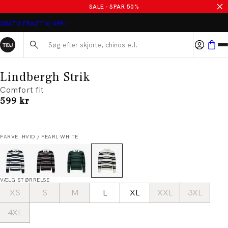
SALE - SPAR 50%
GRATIS FRAGT V/ 499,-
Søg her...
Lindbergh Strik
Comfort fit
I alt (inkl. rabat)
599 kr
FARVE: HVID / PEARL WHITE
VÆLG STØRRELSE
XS
S
M
L
XL
XXL
3XL
4XL