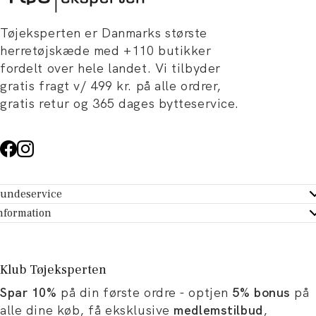
Tøjeksperten er Danmarks største
herretøjskæde med +110 butikker
fordelt over hele landet. Vi tilbyder
gratis fragt v/ 499 kr. på alle ordrer,
gratis retur og 365 dages bytteservice.
undeservice
ndeservice - Hjælpecenter
nformation
m Tøjeksperten
ontakt
tikker
turportal
Klub Tøjeksperten
spiration og artikler
rtryd dit køb
Spar 10%
på din første ordre - optjen
5% bonus
på
ørrelsesguide
avekort
alle dine køb, få eksklusive
medlemstilbud
,