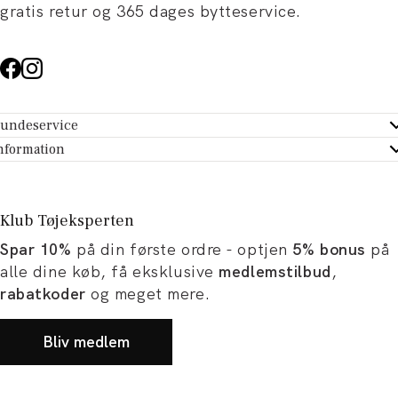
gratis retur og 365 dages bytteservice.
undeservice
ndeservice - Hjælpecenter
nformation
m Tøjeksperten
ontakt
tikker
turportal
Klub Tøjeksperten
spiration og artikler
rtryd dit køb
Spar 10%
på din første ordre - optjen
5% bonus
på
ørrelsesguide
avekort
alle dine køb, få eksklusive
medlemstilbud
,
b og karriere
turnering
rabatkoder
og meget mere.
okumentation
Bliv medlem