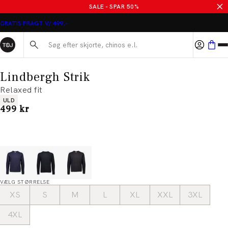
SALE - SPAR 50%
GRATIS FRAGT V/ 499,-
Søg her...
Lindbergh Strik
Relaxed fit
Produkt egenskaber
ULD
I alt (inkl. rabat)
499 kr
VÆLG STØRRELSE
XS
S
M
L
XL
XXL
3XL
4XL