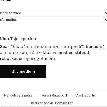
undeservice
ndeservice - Hjælpecenter
nformation
m Tøjeksperten
ontakt
tikker
turportal
Klub Tøjeksperten
spiration og artikler
rtryd dit køb
Spar 10%
på din første ordre - optjen
5% bonus
på
ørrelsesguide
avekort
alle dine køb, få eksklusive
medlemstilbud
,
b og karriere
turnering
rabatkoder
og meget mere.
okumentation
Bliv medlem
Handelsbetingelser
Persondatapolitik
Cookiepolitik
Rediger cookie-indstillinger