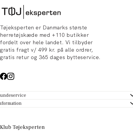
Tøjeksperten er Danmarks største
herretøjskæde med +110 butikker
fordelt over hele landet. Vi tilbyder
gratis fragt v/ 499 kr. på alle ordrer,
gratis retur og 365 dages bytteservice.
undeservice
ndeservice - Hjælpecenter
nformation
m Tøjeksperten
ontakt
tikker
turportal
Klub Tøjeksperten
spiration og artikler
rtryd dit køb