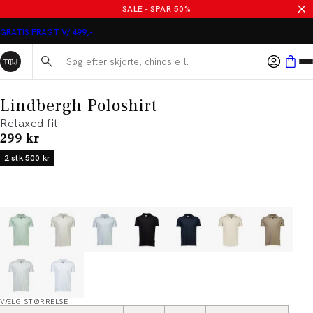
SALE - SPAR 50%
GRATIS FRAGT V/ 499,-
Søg her...
Lindbergh Poloshirt
Relaxed fit
I alt (inkl. rabat)
299 kr
2 stk 500 kr
VÆLG STØRRELSE