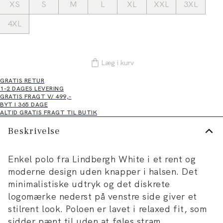
XS
S
M
L
XL
XXL
3XL
4XL
Læg i kurv
GRATIS RETUR
1-2 DAGES LEVERING
GRATIS FRAGT V/ 499,-
BYT I 365 DAGE
ALTID GRATIS FRAGT TIL BUTIK
Beskrivelse
Enkel polo fra Lindbergh White i et rent og
moderne design uden knapper i halsen. Det
minimalistiske udtryk og det diskrete
logomærke nederst på venstre side giver et
stilrent look. Poloen er lavet i relaxed fit, som
sidder pænt til uden at føles stram.