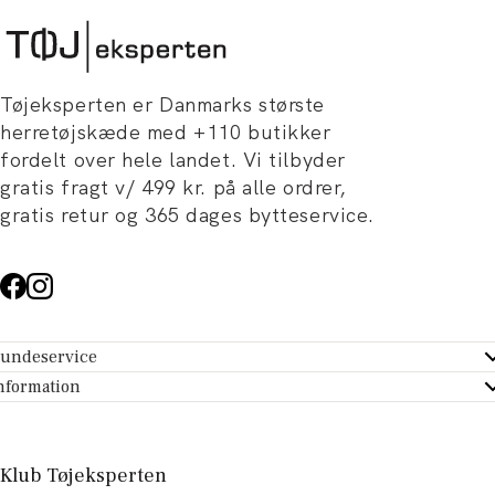
Tøjeksperten er Danmarks største
herretøjskæde med +110 butikker
fordelt over hele landet. Vi tilbyder
gratis fragt v/ 499 kr. på alle ordrer,
gratis retur og 365 dages bytteservice.
undeservice
ndeservice - Hjælpecenter
nformation
m Tøjeksperten
ontakt
tikker
turportal
Klub Tøjeksperten
spiration og artikler
rtryd dit køb