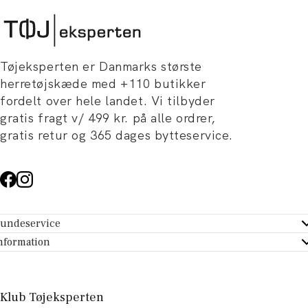
Tøjeksperten er Danmarks største
herretøjskæde med +110 butikker
fordelt over hele landet. Vi tilbyder
gratis fragt v/ 499 kr. på alle ordrer,
gratis retur og 365 dages bytteservice.
undeservice
ndeservice - Hjælpecenter
nformation
m Tøjeksperten
ontakt
tikker
turportal
Klub Tøjeksperten
spiration og artikler
rtryd dit køb