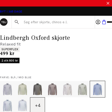
SALE - SPAR 50%
BYT I 365 DAGE
Søg her...
Lindbergh Oxford skjorte
Relaxed fit
Produkt egenskaber
SUPERFLEX
I alt (inkl. rabat)
499 kr
2 stk 800 kr
FARVE: BLÅ / MID BLUE
+
4