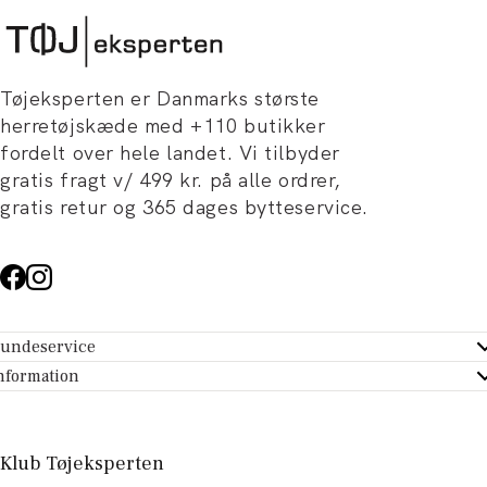
Tøjeksperten er Danmarks største
herretøjskæde med +110 butikker
fordelt over hele landet. Vi tilbyder
gratis fragt v/ 499 kr. på alle ordrer,
gratis retur og 365 dages bytteservice.
undeservice
ndeservice - Hjælpecenter
nformation
m Tøjeksperten
ontakt
tikker
turportal
Klub Tøjeksperten
spiration og artikler
rtryd dit køb