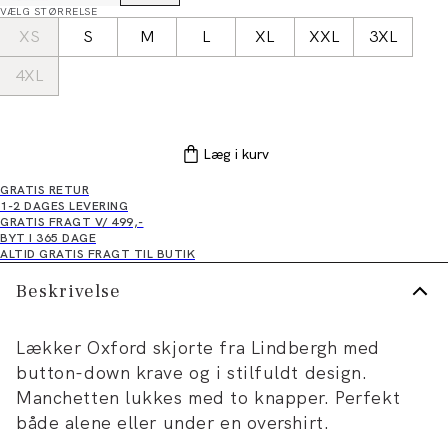
VÆLG STØRRELSE
XS
S
M
L
XL
XXL
3XL
4XL
Læg i kurv
GRATIS RETUR
1-2 DAGES LEVERING
GRATIS FRAGT V/ 499,-
BYT I 365 DAGE
ALTID GRATIS FRAGT TIL BUTIK
Beskrivelse
Lækker Oxford skjorte fra Lindbergh med
button-down krave og i stilfuldt design.
Manchetten lukkes med to knapper. Perfekt
både alene eller under en overshirt.