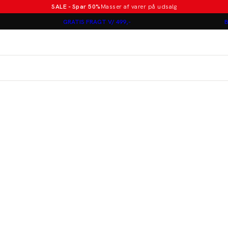
SALE - Spar 50%
Masser af varer på udsalg
Poloer i nye farver
GRATIS FRAGT V/ 499,-
B
Lindbergh
Jakkesæt fra 1499 kr.
er