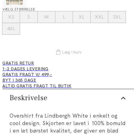
VÆLG STØRRELSE
XS
S
M
L
XL
XXL
3XL
4XL
Læg i kurv
GRATIS RETUR
1-2 DAGES LEVERING
GRATIS FRAGT V/ 499,-
BYT I 365 DAGE
ALTID GRATIS FRAGT TIL BUTIK
Beskrivelse
Overshirt fra Lindbergh White i enkelt og
cool design. Skjorten er lavet i 100% bomuld
i en let børstet kvalitet, der giver en blød