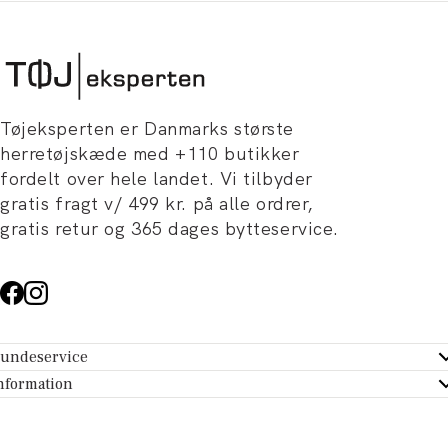
Tøjeksperten er Danmarks største
herretøjskæde med +110 butikker
fordelt over hele landet. Vi tilbyder
gratis fragt v/ 499 kr. på alle ordrer,
gratis retur og 365 dages bytteservice.
undeservice
ndeservice - Hjælpecenter
nformation
m Tøjeksperten
ontakt
tikker
turportal