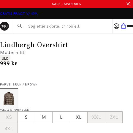
SALE - SPAR 50%
GRATIS FRAGT V/ 499,-
Søg her...
Lindbergh Overshirt
Modern fit
Produkt egenskaber
ULD
I alt (inkl. rabat)
999 kr
FARVE: BRUN / BROWN
VÆLG STØRRELSE
XS
S
M
L
XL
XXL
3XL
4XL