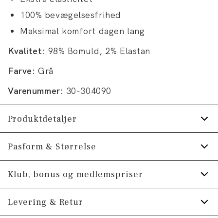
100% bevægelsesfrihed
Maksimal komfort dagen lang
Kvalitet:
98% Bomuld, 2% Elastan
Farve:
Grå
Varenummer:
30-304090
Produktdetaljer
To åbne sidelommer.
Pasform & Størrelse
Logomærke nederst på venstre side.
Fit:
Relaxed fit
Klub, bonus og medlemspriser
To brystlommer med knapper.
Tæt pasform, der sidder til uden at være stram
Lavet med Superflex, der giver ekstra
Tilmeld dig Klub Tøjeksperten helt gratis.
Levering & Retur
elasticitet og komfort.
Model:
Modellen er 185 centimeter høj, og har