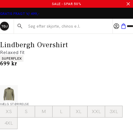
SALE - SPAR 50%
GRATIS FRAGT V/ 499,-
Søg her...
Lindbergh Overshirt
Relaxed fit
Produkt egenskaber
SUPERFLEX
I alt (inkl. rabat)
699 kr
VÆLG STØRRELSE
XS
S
M
L
XL
XXL
3XL
4XL