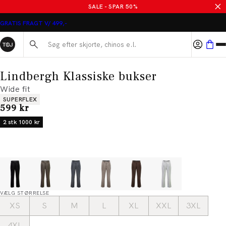
SALE - SPAR 50%
GRATIS FRAGT V/ 499,-
Søg her...
Lindbergh Klassiske bukser
Wide fit
Produkt egenskaber
SUPERFLEX
I alt (inkl. rabat)
599 kr
2 stk 1000 kr
VÆLG STØRRELSE
XS
S
M
L
XL
XXL
3XL
4XL