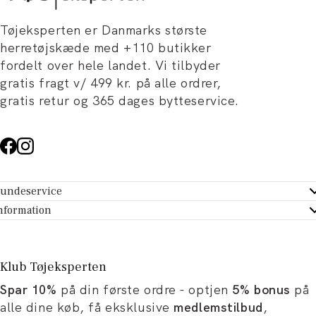
Tøjeksperten er Danmarks største
herretøjskæde med +110 butikker
fordelt over hele landet. Vi tilbyder
gratis fragt v/ 499 kr. på alle ordrer,
gratis retur og 365 dages bytteservice.
undeservice
ndeservice - Hjælpecenter
nformation
m Tøjeksperten
ontakt
tikker
turportal
Klub Tøjeksperten
spiration og artikler
rtryd dit køb
Spar 10%
på din første ordre - optjen
5% bonus
på
ørrelsesguide
avekort
alle dine køb, få eksklusive
medlemstilbud
,
b og karriere