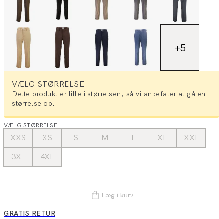
+
5
VÆLG STØRRELSE
Dette produkt er lille i størrelsen, så vi anbefaler at gå en
størrelse op.
VÆLG STØRRELSE
XXS
XS
S
M
L
XL
XXL
3XL
4XL
Læg i kurv
GRATIS RETUR