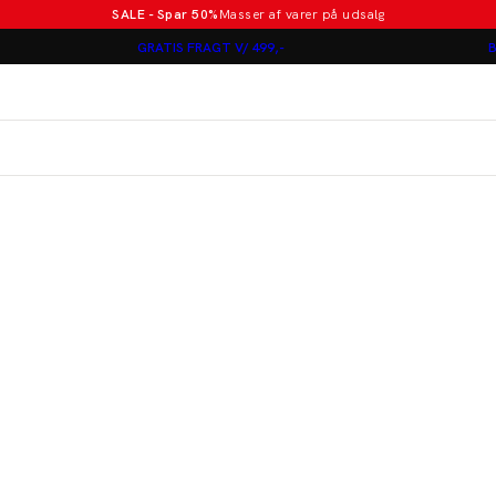
SALE - Spar 50%
Masser af varer på udsalg
Poloer i nye farver
GRATIS FRAGT V/ 499,-
B
Lindbergh
Jakkesæt fra 1499 kr.
er