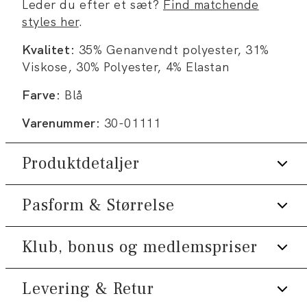
Leder du efter et sæt?
Find matchende
styles her
.
Kvalitet:
35% Genanvendt polyester, 31%
Viskose, 30% Polyester, 4% Elastan
Farve:
Blå
Varenummer:
30-01111
Produktdetaljer
Pasform & Størrelse
Bukserne har gylp med lynlås.
Fremstillet med genanvendt materiale.
Klub, bonus og medlemspriser
Fit:
Relaxed fit
Bagpå er der to paspolerede lommer.
Der er to lommer på siden.
Almindelig pasform ved hofterne, strammere
Levering & Retur
Tilmeld dig Klub Tøjeksperten helt gratis.
over lår og ned ad benet
Lavet med Superflex, der giver ekstra