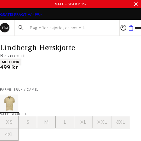
SALE - SPAR 50%
GRATIS FRAGT V/ 499,-
Søg her...
Lindbergh Hørskjorte
Relaxed fit
Produkt egenskaber
MED HØR
I alt (inkl. rabat)
499 kr
FARVE: BRUN / CAMEL
VÆLG STØRRELSE
XS
S
M
L
XL
XXL
3XL
4XL