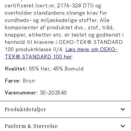
certificeret (cert.nr. 2176-328 DTI) og
overholder standardens strenge krav for
sundheds- og miljøskadelige stoffer. Alle
komponenter af produktet dvs., stof, tråd,
knapper, etiketter etc. er testet og godkendt i
henhold til kravene i OEKO-TEX® STANDARD
100 produktklasse II/4.
Læs mere om OEKO-
TEX® STANDARD 100 her
.
Kvalitet:
55% Hør, 45% Bomuld
Farve:
Brun
Varenummer:
30-203545
Produktdetaljer
Logomærke nederst på venstre side.
Pasform & Størrelse