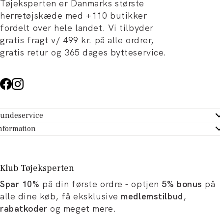
Tøjeksperten er Danmarks største
herretøjskæde med +110 butikker
fordelt over hele landet. Vi tilbyder
gratis fragt v/ 499 kr. på alle ordrer,
gratis retur og 365 dages bytteservice.
undeservice
ndeservice - Hjælpecenter
nformation
m Tøjeksperten
ontakt
tikker
turportal
Klub Tøjeksperten
spiration og artikler
rtryd dit køb
Spar 10%
på din første ordre - optjen
5% bonus
på
ørrelsesguide
avekort
alle dine køb, få eksklusive
medlemstilbud
,
b og karriere
turnering
rabatkoder
og meget mere.
okumentation