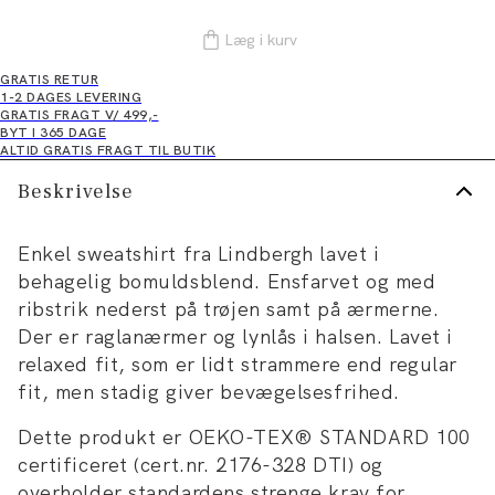
Læg i kurv
GRATIS RETUR
1-2 DAGES LEVERING
GRATIS FRAGT V/ 499,-
BYT I 365 DAGE
ALTID GRATIS FRAGT TIL BUTIK
Beskrivelse
Enkel sweatshirt fra Lindbergh lavet i
behagelig bomuldsblend. Ensfarvet og med
ribstrik nederst på trøjen samt på ærmerne.
Der er raglanærmer og lynlås i halsen. Lavet i
relaxed fit, som er lidt strammere end regular
fit, men stadig giver bevægelsesfrihed.
Dette produkt er OEKO-TEX® STANDARD 100
certificeret (cert.nr. 2176-328 DTI) og
overholder standardens strenge krav for