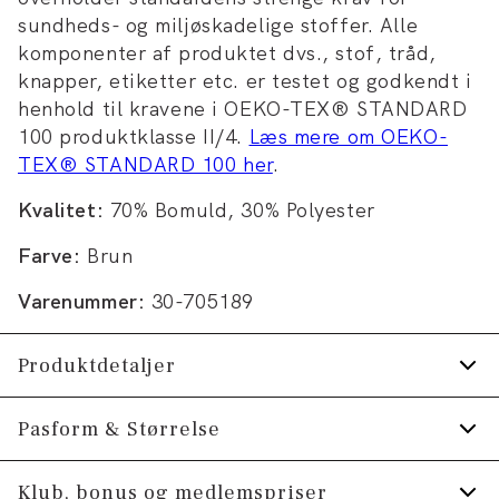
sundheds- og miljøskadelige stoffer. Alle
komponenter af produktet dvs., stof, tråd,
knapper, etiketter etc. er testet og godkendt i
henhold til kravene i OEKO-TEX® STANDARD
100 produktklasse II/4.
Læs mere om OEKO-
TEX® STANDARD 100 her
.
Kvalitet:
70% Bomuld, 30% Polyester
Farve:
Brun
Varenummer:
30-705189
Produktdetaljer
Raglanærmer.
Pasform & Størrelse
Trøjen har ribstrik nederst på ærmerne samt
Fit:
Relaxed fit
Klub, bonus og medlemspriser
på trøjens nederste kant.