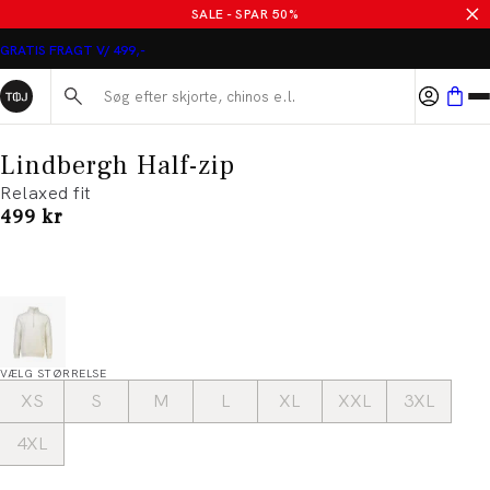
SALE - SPAR 50%
GRATIS FRAGT V/ 499,-
Søg her...
Lindbergh Half-zip
Relaxed fit
I alt (inkl. rabat)
499 kr
VÆLG STØRRELSE
XS
S
M
L
XL
XXL
3XL
4XL