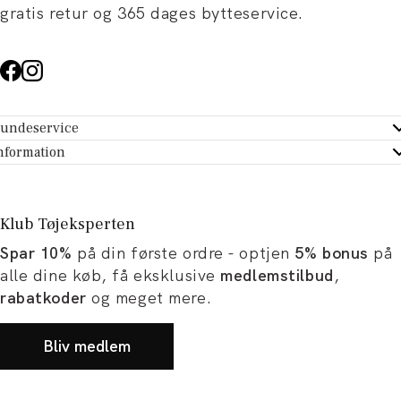
gratis retur og 365 dages bytteservice.
undeservice
ndeservice - Hjælpecenter
nformation
m Tøjeksperten
ontakt
tikker
turportal
Klub Tøjeksperten
spiration og artikler
rtryd dit køb
Spar 10%
på din første ordre - optjen
5% bonus
på
ørrelsesguide
avekort
alle dine køb, få eksklusive
medlemstilbud
,
b og karriere
turnering
rabatkoder
og meget mere.
okumentation
Bliv medlem