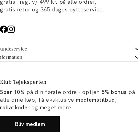
gratis fragt v/ 499 kr. på alle ordrer,
gratis retur og 365 dages bytteservice.
undeservice
ndeservice - Hjælpecenter
nformation
m Tøjeksperten
ontakt
tikker
turportal
Klub Tøjeksperten
spiration og artikler
rtryd dit køb
Spar 10%
på din første ordre - optjen
5% bonus
på
ørrelsesguide
avekort
alle dine køb, få eksklusive
medlemstilbud
,
b og karriere
turnering
rabatkoder
og meget mere.
okumentation
Bliv medlem