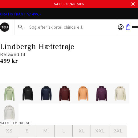
SALE - SPAR 50%
GRATIS FRAGT V/ 499,-
Søg her...
Lindbergh Hættetrøje
Relaxed fit
I alt (inkl. rabat)
499 kr
VÆLG STØRRELSE
XS
S
M
L
XL
XXL
3XL