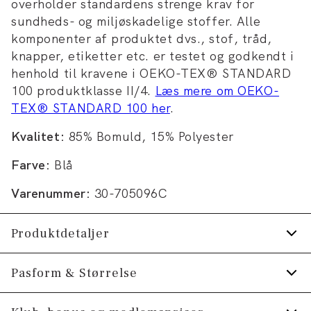
overholder standardens strenge krav for
sundheds- og miljøskadelige stoffer. Alle
komponenter af produktet dvs., stof, tråd,
knapper, etiketter etc. er testet og godkendt i
henhold til kravene i OEKO-TEX® STANDARD
100 produktklasse II/4.
Læs mere om OEKO-
TEX® STANDARD 100 her
.
Kvalitet:
85% Bomuld, 15% Polyester
Farve:
Blå
Varenummer:
30-705096C
Produktdetaljer
Hætte med snører.
Pasform & Størrelse
Logomærke nederst på venstre side.