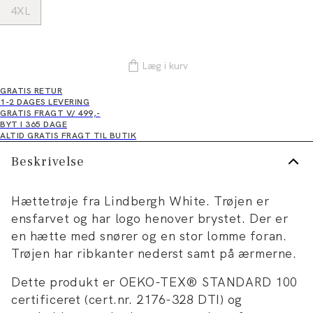
4XL
Læg i kurv
GRATIS RETUR
1-2 DAGES LEVERING
GRATIS FRAGT V/ 499,-
BYT I 365 DAGE
ALTID GRATIS FRAGT TIL BUTIK
Beskrivelse
Hættetrøje fra Lindbergh White. Trøjen er
ensfarvet og har logo henover brystet. Der er
en hætte med snører og en stor lomme foran.
Trøjen har ribkanter nederst samt på ærmerne.
Dette produkt er OEKO-TEX® STANDARD 100
certificeret (cert.nr. 2176-328 DTI) og