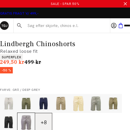
SALE - SPAR 50%
GRATIS FRAGT V/ 499,-
Søg her...
Lindbergh Chinoshorts
Relaxed loose fit
Produkt egenskaber
SUPERFLEX
I alt (uden rabat)
249,50 kr
499 kr
-50 %
FARVE: GRÅ / DEEP GREY
+
8