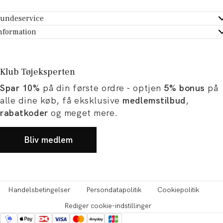
undeservice
ndeservice - Hjælpecenter
nformation
m Tøjeksperten
ontakt
tikker
turportal
Klub Tøjeksperten
spiration og artikler
rtryd dit køb
Spar 10%
på din første ordre - optjen
5% bonus
på
ørrelsesguide
avekort
alle dine køb, få eksklusive
medlemstilbud
,
b og karriere
turnering
rabatkoder
og meget mere.
okumentation
Bliv medlem
Handelsbetingelser
Persondatapolitik
Cookiepolitik
Rediger cookie-indstillinger