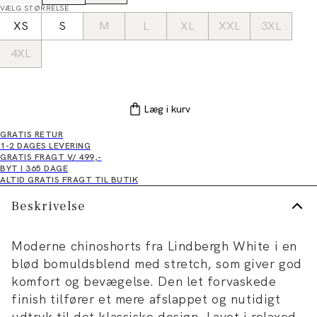
VÆLG STØRRELSE
XS
S
M
L
XL
XXL
3XL
4XL
Læg i kurv
GRATIS RETUR
1-2 DAGES LEVERING
GRATIS FRAGT V/ 499,-
BYT I 365 DAGE
ALTID GRATIS FRAGT TIL BUTIK
Beskrivelse
Moderne chinoshorts fra Lindbergh White i en
blød bomuldsblend med stretch, som giver god
komfort og bevægelse. Den let forvaskede
finish tilfører et mere afslappet og nutidigt
udtryk til det klassiske design. Lavet i relaxed