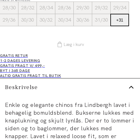
28/30
28/32
28/34
28/36
29/30
29/32
29/34
29/36
30/30
30/32
30/34
30/36
31/30
+
31
Læg i kurv
GRATIS RETUR
1-2 DAGES LEVERING
GRATIS FRAGT V/ 499,-
BYT I 365 DAGE
ALTID GRATIS FRAGT TIL BUTIK
Beskrivelse
Enkle og elegante chinos fra Lindbergh lavet i
behagelig bomuldsblend. Bukserne lukkes med
knaplukning og skjult lynlås. Der er to lommer i
siden og to baglommer, der lukkes med
knapper. Lavet i relaxed loose fit, som er