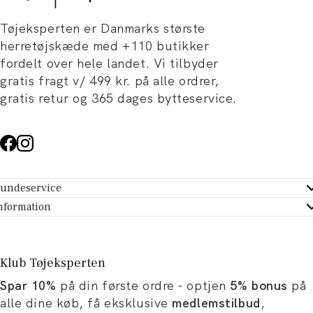
Tøjeksperten er Danmarks største
herretøjskæde med +110 butikker
fordelt over hele landet. Vi tilbyder
gratis fragt v/ 499 kr. på alle ordrer,
gratis retur og 365 dages bytteservice.
undeservice
ndeservice - Hjælpecenter
nformation
m Tøjeksperten
ontakt
tikker
turportal
Klub Tøjeksperten
spiration og artikler
rtryd dit køb
Spar 10%
på din første ordre - optjen
5% bonus
på
ørrelsesguide
avekort
alle dine køb, få eksklusive
medlemstilbud
,
b og karriere