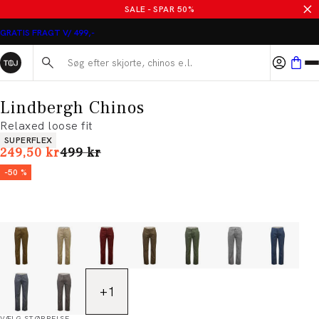
SALE - SPAR 50%
GRATIS FRAGT V/ 499,-
Søg her...
Lindbergh Chinos
Relaxed loose fit
Produkt egenskaber
SUPERFLEX
I alt (uden rabat)
249,50 kr
499 kr
-50 %
+
1
VÆLG STØRRELSE