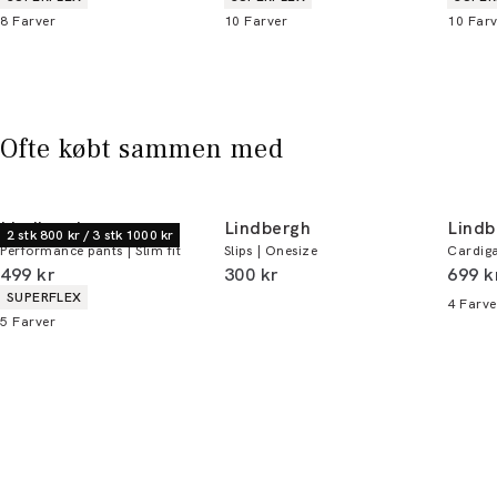
8
Farver
10
Farver
10
Farv
Bliv medlem
* Rabatten gælder alle ikke-nedsatte varer.
Ofte købt sammen med
Lindbergh
Lindbergh
Lindb
2 stk 800 kr / 3 stk 1000 kr
Performance pants | Slim fit
Slips | Onesize
Cardiga
I alt (inkl. rabat)
I alt (inkl. rabat)
I alt 
499 kr
300 kr
699 k
Produkt egenskaber
SUPERFLEX
4
Farve
5
Farver