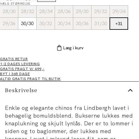
VÆLG STØRRELSE
28/30
28/32
28/34
28/36
29/30
29/32
29/34
29/36
30/30
30/32
30/34
30/36
31/30
+
31
Læg i kurv
GRATIS RETUR
1-2 DAGES LEVERING
GRATIS FRAGT V/ 499,-
BYT I 365 DAGE
ALTID GRATIS FRAGT TIL BUTIK
Beskrivelse
Enkle og elegante chinos fra Lindbergh lavet i
behagelig bomuldsblend. Bukserne lukkes med
knaplukning og skjult lynlås. Der er to lommer i
siden og to baglommer, der lukkes med
knapper. Lavet i relaxed loose fit, som er