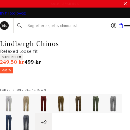
SALE - SPAR 50%
BYT I 365 DAGE
Søg her...
Lindbergh Chinos
Relaxed loose fit
Produkt egenskaber
SUPERFLEX
I alt (uden rabat)
249,50 kr
499 kr
-50 %
FARVE: BRUN / DEEP BROWN
+
2