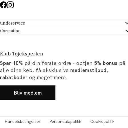
undeservice
ndeservice - Hjælpecenter
nformation
m Tøjeksperten
ontakt
tikker
turportal
Klub Tøjeksperten
spiration og artikler
rtryd dit køb
Spar 10%
på din første ordre - optjen
5% bonus
på
ørrelsesguide
avekort
alle dine køb, få eksklusive
medlemstilbud
,
b og karriere
turnering
rabatkoder
og meget mere.
okumentation
Bliv medlem
Handelsbetingelser
Persondatapolitik
Cookiepolitik