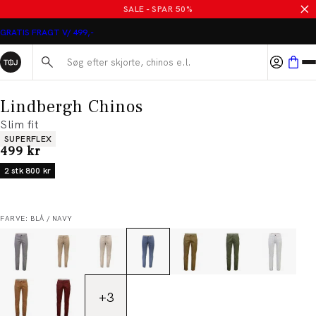
SALE - SPAR 50%
GRATIS FRAGT V/ 499,-
Søg her...
Lindbergh Chinos
Slim fit
Produkt egenskaber
SUPERFLEX
I alt (inkl. rabat)
499 kr
2 stk 800 kr
FARVE: BLÅ / NAVY
+
3