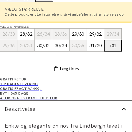
VÆLG STØRRELSE
Dette produkt er lille i størrelsen, så vi anbefaler at gå en størrelse op.
VÆLG STØRRELSE
28/30
28/32
28/34
28/36
29/30
29/32
29/34
29/36
30/30
30/32
30/34
30/36
31/30
+
31
Læg i kurv
GRATIS RETUR
1-2 DAGES LEVERING
GRATIS FRAGT V/ 499,-
BYT I 365 DAGE
ALTID GRATIS FRAGT TIL BUTIK
Beskrivelse
Enkle og elegante chinos fra Lindbergh lavet i