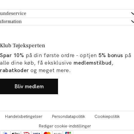
undeservice
ndeservice - Hjælpecenter
nformation
m Tøjeksperten
ontakt
tikker
turportal
Klub Tøjeksperten
spiration og artikler
rtryd dit køb
Spar 10%
på din første ordre - optjen
5% bonus
på
ørrelsesguide
avekort
alle dine køb, få eksklusive
medlemstilbud
,
b og karriere
turnering
rabatkoder
og meget mere.
okumentation
Bliv medlem
Handelsbetingelser
Persondatapolitik
Cookiepolitik
Rediger cookie-indstillinger