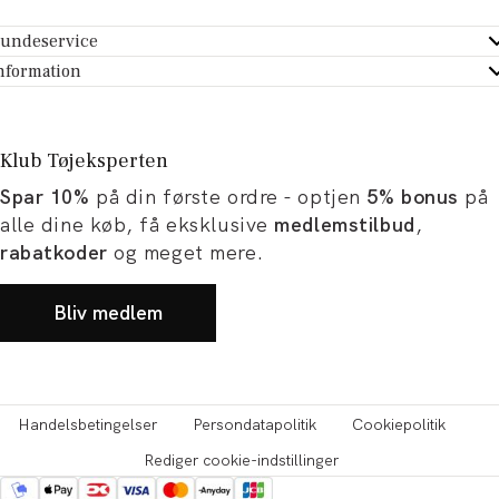
undeservice
ndeservice - Hjælpecenter
nformation
m Tøjeksperten
ontakt
tikker
turportal
Klub Tøjeksperten
spiration og artikler
rtryd dit køb
Spar 10%
på din første ordre - optjen
5% bonus
på
ørrelsesguide
avekort
alle dine køb, få eksklusive
medlemstilbud
,
b og karriere
turnering
rabatkoder
og meget mere.
okumentation
Bliv medlem
Handelsbetingelser
Persondatapolitik
Cookiepolitik
Rediger cookie-indstillinger