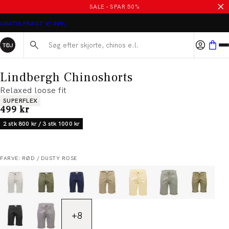
SALE - SPAR 50%
GRATIS FRAGT V/ 499,-
Søg her...
Lindbergh Chinoshorts
Relaxed loose fit
Produkt egenskaber
SUPERFLEX
I alt (inkl. rabat)
499 kr
2 stk 800 kr / 3 stk 1000 kr
FARVE: RØD / DUSTY ROSE
+
8