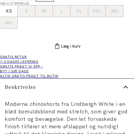
VÆLG STØRRELSE
XS
S
M
L
XL
XXL
3XL
4XL
Læg i kurv
GRATIS RETUR
1-2 DAGES LEVERING
GRATIS FRAGT V/ 499,-
BYT I 365 DAGE
ALTID GRATIS FRAGT TIL BUTIK
Beskrivelse
Moderne chinoshorts fra Lindbergh White i en
blød bomuldsblend med stretch, som giver god
komfort og bevægelse. Den let forvaskede
finish tilfører et mere afslappet og nutidigt
udtryk til det klassiske design. Lavet i relaxed