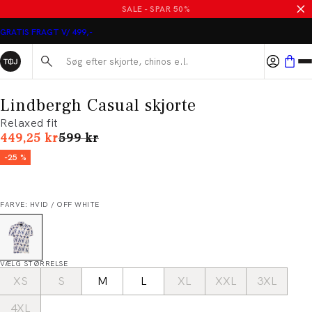
SALE - SPAR 50%
GRATIS FRAGT V/ 499,-
Søg her...
Lindbergh Casual skjorte
Relaxed fit
I alt (uden rabat)
449,25 kr
599 kr
-25 %
FARVE: HVID / OFF WHITE
VÆLG STØRRELSE
XS
S
M
L
XL
XXL
3XL
4XL