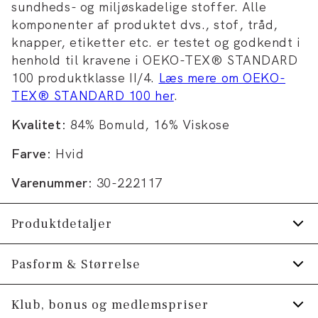
sundheds- og miljøskadelige stoffer. Alle
komponenter af produktet dvs., stof, tråd,
knapper, etiketter etc. er testet og godkendt i
henhold til kravene i OEKO-TEX® STANDARD
100 produktklasse II/4.
Læs mere om OEKO-
TEX® STANDARD 100 her
.
Kvalitet:
84% Bomuld, 16% Viskose
Farve:
Hvid
Varenummer:
30-222117
Produktdetaljer
Certificeret med OEKO-TEX® STANDARD
Pasform & Størrelse
100.
Fit:
Relaxed fit
Klub, bonus og medlemspriser
Logomærke nederst på venstre side.