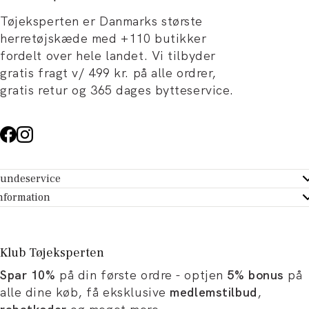
Tøjeksperten er Danmarks største
herretøjskæde med +110 butikker
fordelt over hele landet. Vi tilbyder
gratis fragt v/ 499 kr. på alle ordrer,
gratis retur og 365 dages bytteservice.
undeservice
ndeservice - Hjælpecenter
nformation
m Tøjeksperten
ontakt
tikker
turportal
Klub Tøjeksperten
spiration og artikler
rtryd dit køb
Spar 10%
på din første ordre - optjen
5% bonus
på
ørrelsesguide
avekort
alle dine køb, få eksklusive
medlemstilbud
,
b og karriere
turnering