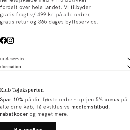
fordelt over hele landet. Vi tilbyder
gratis fragt v/ 499 kr. på alle ordrer,
gratis retur og 365 dages bytteservice.
undeservice
ndeservice - Hjælpecenter
nformation
m Tøjeksperten
ontakt
tikker
turportal
Klub Tøjeksperten
spiration og artikler
rtryd dit køb
Spar 10%
på din første ordre - optjen
5% bonus
på
ørrelsesguide
avekort
alle dine køb, få eksklusive
medlemstilbud
,
b og karriere
turnering
rabatkoder
og meget mere.
okumentation
Bliv medlem