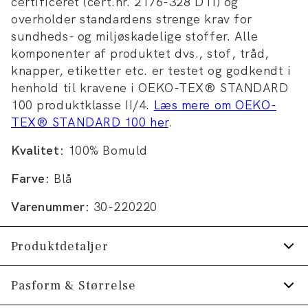
certificeret (cert.nr. 2176-328 DTI) og
overholder standardens strenge krav for
sundheds- og miljøskadelige stoffer. Alle
komponenter af produktet dvs., stof, tråd,
knapper, etiketter etc. er testet og godkendt i
henhold til kravene i OEKO-TEX® STANDARD
100 produktklasse II/4.
Læs mere om OEKO-
TEX® STANDARD 100 her
.
Kvalitet:
100% Bomuld
Farve:
Blå
Varenummer:
30-220220
Produktdetaljer
Skjorten har button-down krave.
Pasform & Størrelse
Certificeret med OEKO-TEX® STANDARD