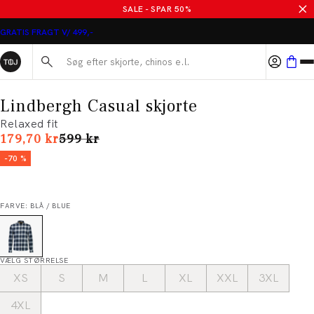
SALE - SPAR 50%
GRATIS FRAGT V/ 499,-
Søg her...
Lindbergh Casual skjorte
Relaxed fit
I alt (uden rabat)
179,70 kr
599 kr
-70 %
FARVE: BLÅ / BLUE
VÆLG STØRRELSE
XS
S
M
L
XL
XXL
3XL
4XL