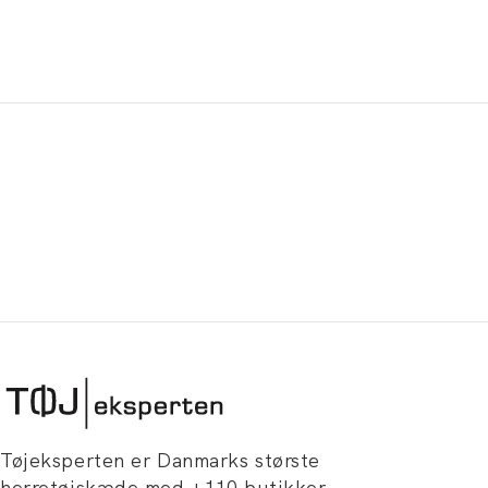
Tøjeksperten er Danmarks største
herretøjskæde med +110 butikker