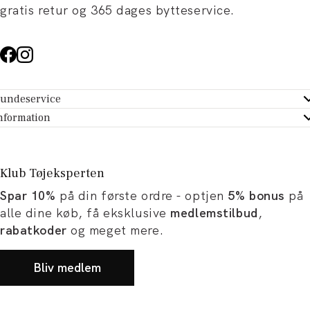
gratis retur og 365 dages bytteservice.
undeservice
ndeservice - Hjælpecenter
nformation
m Tøjeksperten
ontakt
tikker
turportal
Klub Tøjeksperten
spiration og artikler
rtryd dit køb
Spar 10%
på din første ordre - optjen
5% bonus
på
ørrelsesguide
avekort
alle dine køb, få eksklusive
medlemstilbud
,
b og karriere
turnering
rabatkoder
og meget mere.
okumentation
Bliv medlem