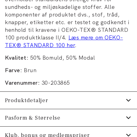
sundheds- og miljøskadelige stoffer. Alle
komponenter af produktet dvs., stof, tråd,
knapper, etiketter etc. er testet og godkendt i
henhold til kravene i OEKO-TEX® STANDARD
100 produktklasse II/4.
Læs mere om OEKO-
TEX® STANDARD 100 her
.
Kvalitet:
50% Bomuld, 50% Modal
Farve:
Brun
Varenummer:
30-203865
Produktdetaljer
Certificeret med OEKO-TEX® STANDARD
Pasform & Størrelse
100.
Fit:
Regular box fit
Klub, bonus og medlemspriser
Logomærke nederst på venstre side.