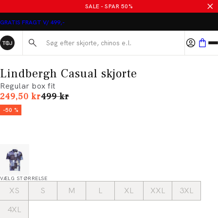
SALE - SPAR 50%
GRATIS FRAGT V/ 499,-
Søg her...
Lindbergh Casual skjorte
Regular box fit
I alt (uden rabat)
249,50 kr
499 kr
-50 %
VÆLG STØRRELSE
XS
S
M
L
XL
XXL
3XL
4XL