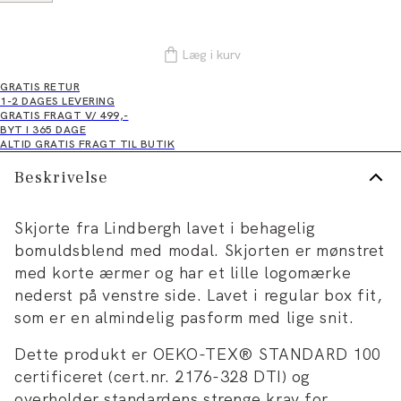
Læg i kurv
GRATIS RETUR
1-2 DAGES LEVERING
GRATIS FRAGT V/ 499,-
BYT I 365 DAGE
ALTID GRATIS FRAGT TIL BUTIK
Beskrivelse
Skjorte fra Lindbergh lavet i behagelig
bomuldsblend med modal. Skjorten er mønstret
med korte ærmer og har et lille logomærke
nederst på venstre side. Lavet i regular box fit,
som er en almindelig pasform med lige snit.
Dette produkt er OEKO-TEX® STANDARD 100
certificeret (cert.nr. 2176-328 DTI) og
overholder standardens strenge krav for