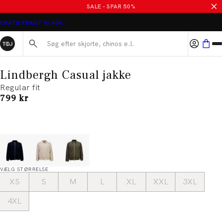
SALE - SPAR 50%
GRATIS FRAGT V/ 499,-
Søg her...
Lindbergh Casual jakke
Regular fit
I alt (inkl. rabat)
799 kr
VÆLG STØRRELSE
XS
S
M
L
XL
XXL
3XL
4XL