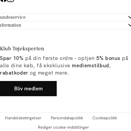
undeservice
ndeservice - Hjælpecenter
nformation
m Tøjeksperten
ontakt
tikker
turportal
Klub Tøjeksperten
spiration og artikler
rtryd dit køb
Spar 10%
på din første ordre - optjen
5% bonus
på
ørrelsesguide
avekort
alle dine køb, få eksklusive
medlemstilbud
,
b og karriere
turnering
rabatkoder
og meget mere.
okumentation
Bliv medlem
Handelsbetingelser
Persondatapolitik
Cookiepolitik
Rediger cookie-indstillinger