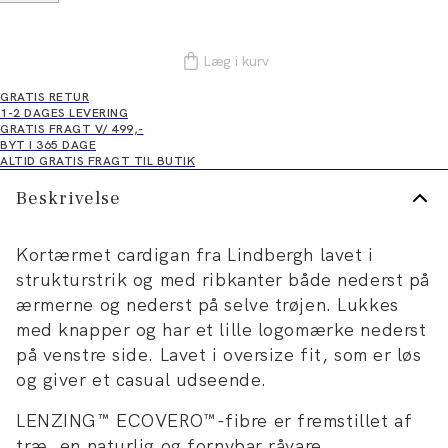
Læg i kurv
GRATIS RETUR
1-2 DAGES LEVERING
GRATIS FRAGT V/ 499,-
BYT I 365 DAGE
ALTID GRATIS FRAGT TIL BUTIK
Beskrivelse
Kortærmet cardigan fra Lindbergh lavet i
strukturstrik og med ribkanter både nederst på
ærmerne og nederst på selve trøjen. Lukkes
med knapper og har et lille logomærke nederst
på venstre side. Lavet i oversize fit, som er løs
og giver et casual udseende.
LENZING™ ECOVERO™-fibre er fremstillet af
træ, en naturlig og fornybar råvare.