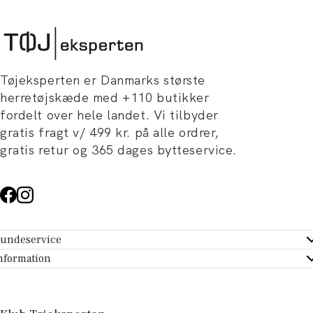
Tøjeksperten er Danmarks største
herretøjskæde med +110 butikker
fordelt over hele landet. Vi tilbyder
gratis fragt v/ 499 kr. på alle ordrer,
gratis retur og 365 dages bytteservice.
undeservice
ndeservice - Hjælpecenter
nformation
m Tøjeksperten
ontakt
tikker
turportal