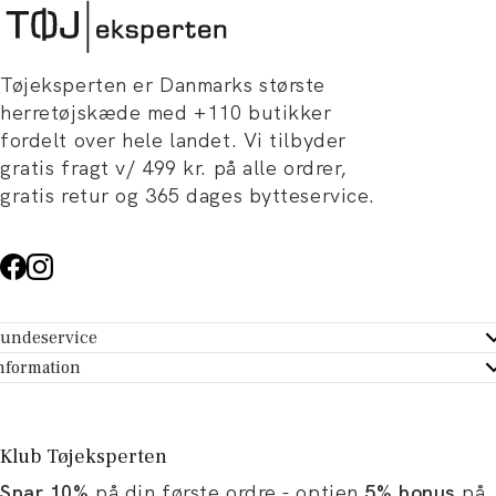
Tøjeksperten er Danmarks største
herretøjskæde med +110 butikker
fordelt over hele landet. Vi tilbyder
gratis fragt v/ 499 kr. på alle ordrer,
gratis retur og 365 dages bytteservice.
undeservice
ndeservice - Hjælpecenter
nformation
m Tøjeksperten
ontakt
tikker
turportal
Klub Tøjeksperten
spiration og artikler
rtryd dit køb
Spar 10%
på din første ordre - optjen
5% bonus
på