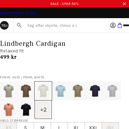
SALE - SPAR 50%
GRATIS FRAGT V/ 499,-
Søg her...
Lindbergh Cardigan
Relaxed fit
I alt (inkl. rabat)
499 kr
FARVE: HVID / PEARL WHITE
+
2
VÆLG STØRRELSE
XS
S
M
L
XL
XXL
3XL