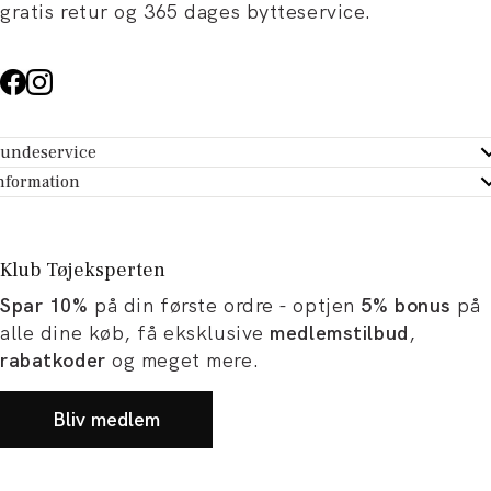
gratis retur og 365 dages bytteservice.
undeservice
ndeservice - Hjælpecenter
nformation
m Tøjeksperten
ontakt
tikker
turportal
Klub Tøjeksperten
spiration og artikler
rtryd dit køb
Spar 10%
på din første ordre - optjen
5% bonus
på
ørrelsesguide
avekort
alle dine køb, få eksklusive
medlemstilbud
,
b og karriere
turnering
rabatkoder
og meget mere.
okumentation
Bliv medlem