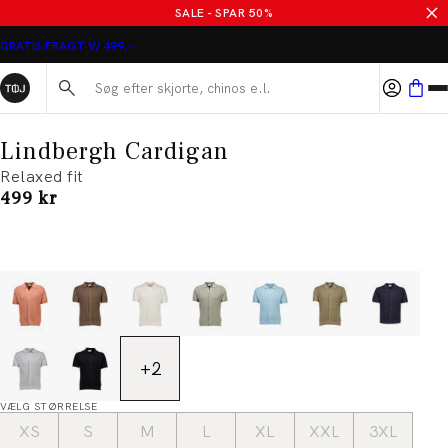
SALE - SPAR 50%
GRATIS FRAGT V/ 499,-
Søg her...
Lindbergh Cardigan
Relaxed fit
I alt (inkl. rabat)
499 kr
+
2
VÆLG STØRRELSE
XS
S
M
L
XL
XXL
3XL