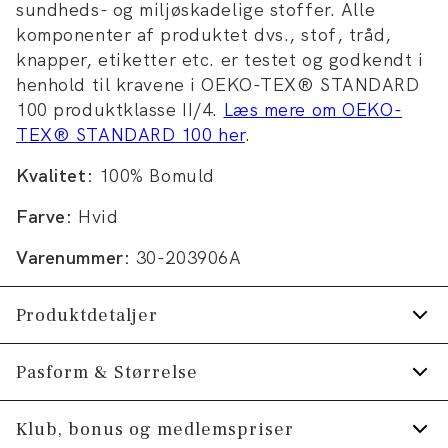
sundheds- og miljøskadelige stoffer. Alle
komponenter af produktet dvs., stof, tråd,
knapper, etiketter etc. er testet og godkendt i
henhold til kravene i OEKO-TEX® STANDARD
100 produktklasse II/4.
Læs mere om OEKO-
TEX® STANDARD 100 her
.
Kvalitet:
100% Bomuld
Farve:
Hvid
Varenummer:
30-203906A
Produktdetaljer
Certificeret med OEKO-TEX® STANDARD
Pasform & Størrelse
100.
Fit:
Cropped length,Regular box fit
Klub, bonus og medlemspriser
Fremstillet i 100% bomuld.