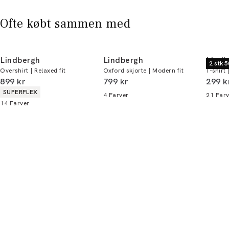
* Rabatten gælder alle ikke-nedsatte varer.
Ofte købt sammen med
Lindbergh
Lindbergh
Lindb
2 stk 5
Overshirt | Relaxed fit
Oxford skjorte | Modern fit
T-shirt 
I alt (inkl. rabat)
I alt (inkl. rabat)
I alt 
899 kr
799 kr
299 k
Produkt egenskaber
SUPERFLEX
4
Farver
21
Farv
14
Farver