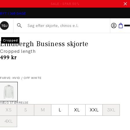
SALE - SPAR 50%
BYT I 365 DAGE
Søg her...
Cropped
Lindbergh Business skjorte
Cropped length
I alt (inkl. rabat)
499 kr
FARVE: HVID / OFF WHITE
VÆLG STØRRELSE
XS
S
M
L
XL
XXL
3XL
4XL