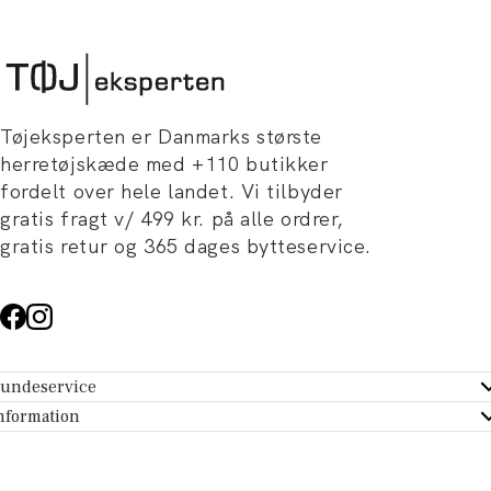
Tøjeksperten er Danmarks største
herretøjskæde med +110 butikker
fordelt over hele landet. Vi tilbyder
gratis fragt v/ 499 kr. på alle ordrer,
gratis retur og 365 dages bytteservice.
undeservice
ndeservice - Hjælpecenter
nformation
m Tøjeksperten
ontakt
tikker
turportal