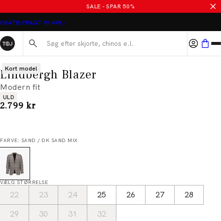
SALE - SPAR 50%
GRATIS FRAGT V/ 499,-
Søg her...
Kort model
Lindbergh Blazer
Modern fit
Produkt egenskaber
ULD
I alt (inkl. rabat)
2.799 kr
FARVE: SAND / DK SAND MIX
VÆLG STØRRELSE
22
23
24
25
26
27
28
29
30
31
32