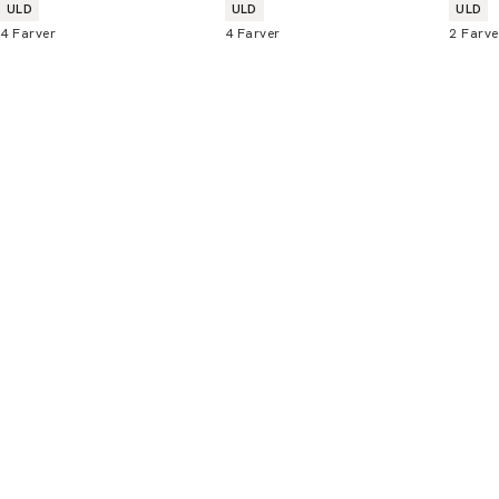
Produkt egenskaber
Produkt egenskaber
Produ
ULD
ULD
ULD
4
Farver
4
Farver
2
Farve
Bliv medlem
* Rabatten gælder alle ikke-nedsatte varer.